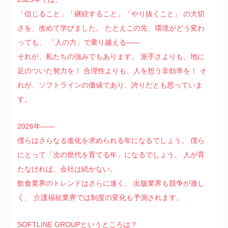
「信じること」「継続すること」「やり抜くこと」
の大切
さを、改めて学びました。
たとえこの先、環境がどう変わ
っても、
「人の力」で乗り越える――
それが、私たちの強みでもあります。
派手さよりも、地に
足のついた努力を！
合理性よりも、人を想う非効率を！
そ
れが、ソフトラインの価値であり、
誇りだとも思っていま
す。
2026年――
僕らはさらなる進化を求められる年になるでしょう。
僕ら
にとって「次の世代を育てる年」になるでしょう。
人が育
たなければ、会社は続かない。
飲食業界のトレンドはさらに速く、
出版業界も競争が激し
く、
介護福祉業界では制度の変化も予測されます。
SOFTLINE GROUPというところは？