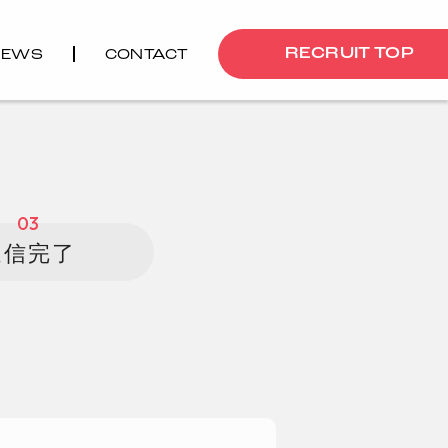
RECRUIT TOP
NEWS
CONTACT
03
送信完了